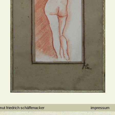
atelier helmut friedrich schäffenacker
impressum